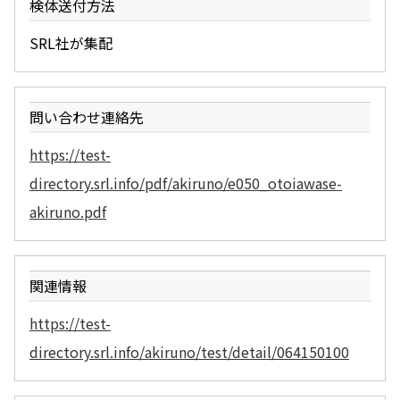
検体送付方法
SRL社が集配
問い合わせ連絡先
https://test-
directory.srl.info/pdf/akiruno/e050_otoiawase-
akiruno.pdf
関連情報
https://test-
directory.srl.info/akiruno/test/detail/064150100