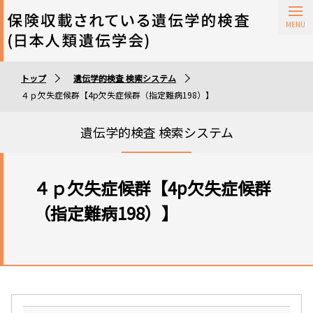
保険収載されている遺伝学的検査
トップ
遺伝学的検査 検索システム
遺伝学的検査実施施設
４ｐ欠失症候群【4p欠失症候群（指定難病198）】
遺伝学的検査 検索システム
４ｐ欠失症候群【4p欠失症候群
（指定難病198）】