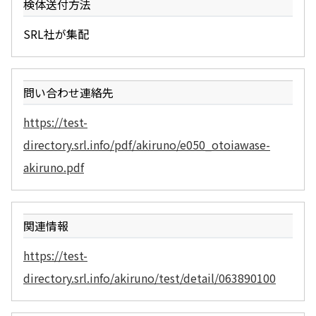
検体送付方法
SRL社が集配
問い合わせ連絡先
https://test-
directory.srl.info/pdf/akiruno/e050_otoiawase-
akiruno.pdf
関連情報
https://test-
directory.srl.info/akiruno/test/detail/063890100